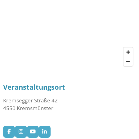
Veranstaltungsort
Kremsegger Straße 42
4550 Kremsmünster
F
I
Y
L
a
n
o
i